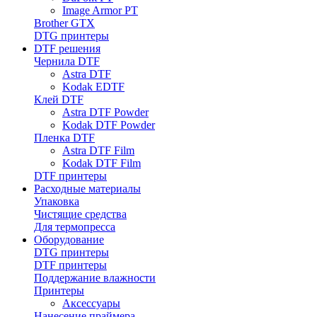
Image Armor PT
Brother GTX
DTG принтеры
DTF решения
Чернила DTF
Astra DTF
Kodak EDTF
Клей DTF
Astra DTF Powder
Kodak DTF Powder
Пленка DTF
Astra DTF Film
Kodak DTF Film
DTF принтеры
Расходные материалы
Упаковка
Чистящие средства
Для термопресса
Оборудование
DTG принтеры
DTF принтеры
Поддержание влажности
Принтеры
Аксессуары
Нанесение праймера