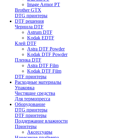
Image Armor PT
Brother GTX
DTG принтеры
DTF решения
Чернила DTF
Astrum DTF
Kodak EDTF
Клей DTF
Astra DTF Powder
Kodak DTF Powder
Пленка DTF
Astra DTF Film
Kodak DTF Film
DTF принтеры
Расходные материалы
Упаковка
Чистящие средства
Для термопресса
Оборудование
DTG принтеры
DTF принтеры
Поддержание влажности
Принтеры
Аксессуары
Нанесение праймера