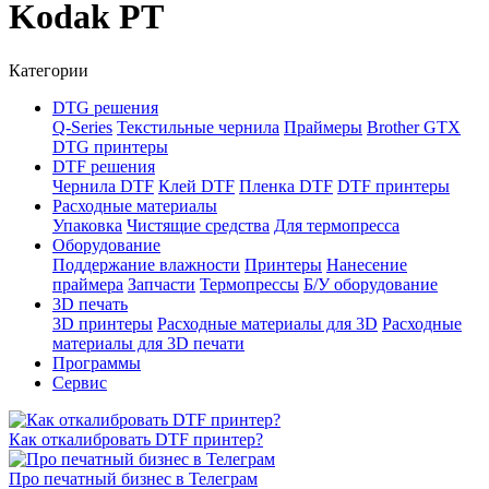
Kodak PT
Категории
DTG решения
Q-Series
Текстильные чернила
Праймеры
Brother GTX
DTG принтеры
DTF решения
Чернила DTF
Клей DTF
Пленка DTF
DTF принтеры
Расходные материалы
Упаковка
Чистящие средства
Для термопресса
Оборудование
Поддержание влажности
Принтеры
Нанесение
праймера
Запчасти
Термопрессы
Б/У оборудование
3D печать
3D принтеры
Расходные материалы для 3D
Расходные
материалы для 3D печати
Программы
Сервис
Как откалибровать DTF принтер?
Про печатный бизнес в Телеграм