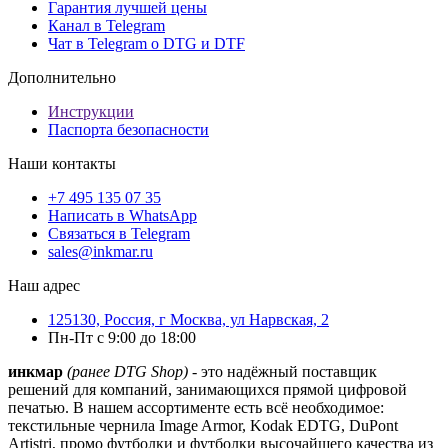
Гарантия лучшей цены
Канал в Telegram
Чат в Telegram о DTG и DTF
Дополнительно
Инструкции
Паспорта безопасности
Наши контакты
+7 495 135 07 35
Написать в WhatsApp
Связаться в Telegram
sales@inkmar.ru
Наш адрес
125130, Россия, г Москва, ул Нарвская, 2
Пн-Пт с 9:00 до 18:00
инкмар
(ранее DTG Shop)
- это надёжный поставщик
решений для компаний, занимающихся прямой цифровой
печатью. В нашем ассортименте есть всё необходимое:
текстильные чернила Image Armor, Kodak EDTG, DuPont
Artistri, промо футболки и футболки высочайшего качества из