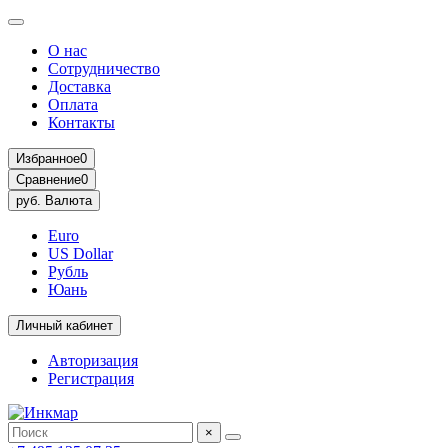
О нас
Сотрудничество
Доставка
Оплата
Контакты
Избранное
0
Сравнение
0
руб.
Валюта
Euro
US Dollar
Рубль
Юань
Личный кабинет
Авторизация
Регистрация
×