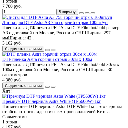
1 отзыв
7 700 руб.
В корзину
Листы для DTF Astra A3 75u горячий отрыв 100шт/уп
Пленка для ДТФ печати PET Astra DTF Film hot/cold размер
А3 с доставкой по Москве, России и СНГ.Ширина: 297
ммШирина: 42..
3 102 руб.
Уведомить о наличии
DTF пленка Astra горячий отрыв 30см х 100м
Пленка для ДТФ печати PET Astra DTF Film hot/cold 30см х
100м с доставкой по Москве, России и СНГ.Ширина: 30
сантиметров..
4 380 руб.
Уведомить о наличии
Хит!
Премиум DTF чернила Astra White (TP5600W) 1кг
Пигментные DTF чернила Astra DTF White 1кг - это чернила
от абсолютного лидера из всех производителей Китая.
Совместимы..
1 отзыв
4 197 руб.