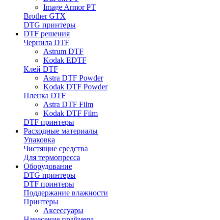
Image Armor PT
Brother GTX
DTG принтеры
DTF решения
Чернила DTF
Astrum DTF
Kodak EDTF
Клей DTF
Astra DTF Powder
Kodak DTF Powder
Пленка DTF
Astra DTF Film
Kodak DTF Film
DTF принтеры
Расходные материалы
Упаковка
Чистящие средства
Для термопресса
Оборудование
DTG принтеры
DTF принтеры
Поддержание влажности
Принтеры
Аксессуары
Нанесение праймера