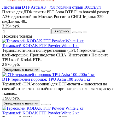
Листы для DTF Astra A3+ 75u горячий отрыв 100шт/уп
Пленка для ДТФ печати PET Astra DTF Film hot/cold размер
А3+ с доставкой по Москве, России и СНГ.Ширина: 329
ммДлина: 48..
3 394 руб.
В корзину
Похожие товары
Термоклей KODAK FTF Powder White 1 кг
Термопластичный полиуретановый (TPU) термоклеящий
клей-порошок. Производство США. Инструкция.Нанесите
TPU клей Kodak FTF..
2 876 руб.
Уведомить о наличии
DTF термоклей порошок TPU Astra 100-200u 1 кг
Термоклей (TPU-порошок) для DTF-печати - наносится на
свежий отпечаток на плёнке и при нагреве сплавляет краску с
тканью..
1 900 руб.
Уведомить о наличии
Термоклей KODAK FTF Powder White 2 кг