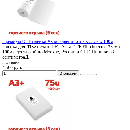
Премиум DTF пленка Astra горячий отрыв 33см х 100м
Пленка для ДТФ печати PET Astra DTF Film hot/cold 33см х
100м с доставкой по Москве, России и СНГ.Ширина: 33
сантиметраД..
3 отзыва
4 500 руб.
В корзину