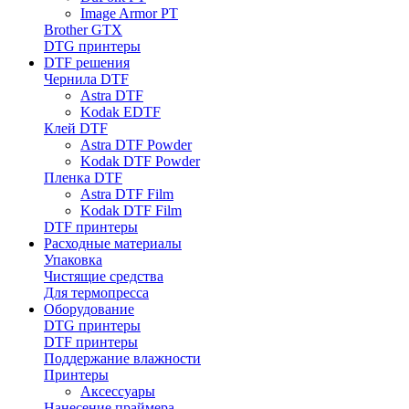
Image Armor PT
Brother GTX
DTG принтеры
DTF решения
Чернила DTF
Astra DTF
Kodak EDTF
Клей DTF
Astra DTF Powder
Kodak DTF Powder
Пленка DTF
Astra DTF Film
Kodak DTF Film
DTF принтеры
Расходные материалы
Упаковка
Чистящие средства
Для термопресса
Оборудование
DTG принтеры
DTF принтеры
Поддержание влажности
Принтеры
Аксессуары
Нанесение праймера