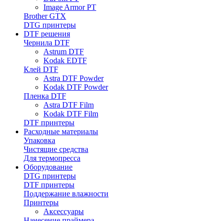
Image Armor PT
Brother GTX
DTG принтеры
DTF решения
Чернила DTF
Astrum DTF
Kodak EDTF
Клей DTF
Astra DTF Powder
Kodak DTF Powder
Пленка DTF
Astra DTF Film
Kodak DTF Film
DTF принтеры
Расходные материалы
Упаковка
Чистящие средства
Для термопресса
Оборудование
DTG принтеры
DTF принтеры
Поддержание влажности
Принтеры
Аксессуары
Нанесение праймера