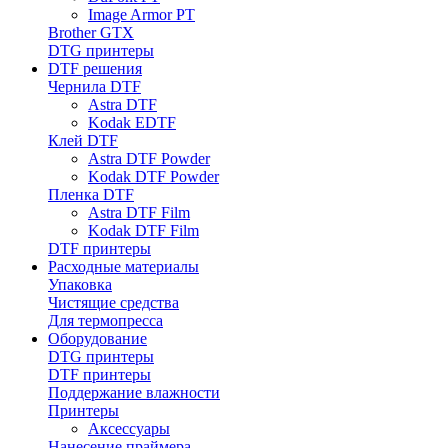
Image Armor PT
Brother GTX
DTG принтеры
DTF решения
Чернила DTF
Astra DTF
Kodak EDTF
Клей DTF
Astra DTF Powder
Kodak DTF Powder
Пленка DTF
Astra DTF Film
Kodak DTF Film
DTF принтеры
Расходные материалы
Упаковка
Чистящие средства
Для термопресса
Оборудование
DTG принтеры
DTF принтеры
Поддержание влажности
Принтеры
Аксессуары
Нанесение праймера