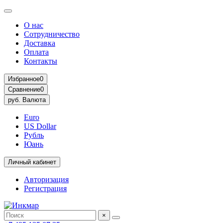
О нас
Сотрудничество
Доставка
Оплата
Контакты
Избранное
0
Сравнение
0
руб.
Валюта
Euro
US Dollar
Рубль
Юань
Личный кабинет
Авторизация
Регистрация
×