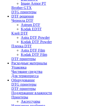
Image Armor PT
Brother GTX
DTG принтеры
DTF решения
Чернила DTF
Astrum DTF
Kodak EDTF
Клей DTF
Astra DTF Powder
Kodak DTF Powder
Пленка DTF
Astra DTF Film
Kodak DTF Film
DTF принтеры
Расходные материалы
Упаковка
Чистящие средства
Для термопресса
Оборудование
DTG принтеры
DTF принтеры
Поддержание влажности
Принтеры
Аксессуары
Нанесение праймера