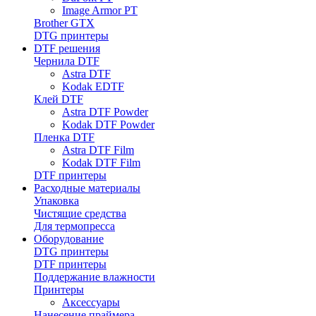
Image Armor PT
Brother GTX
DTG принтеры
DTF решения
Чернила DTF
Astra DTF
Kodak EDTF
Клей DTF
Astra DTF Powder
Kodak DTF Powder
Пленка DTF
Astra DTF Film
Kodak DTF Film
DTF принтеры
Расходные материалы
Упаковка
Чистящие средства
Для термопресса
Оборудование
DTG принтеры
DTF принтеры
Поддержание влажности
Принтеры
Аксессуары
Нанесение праймера