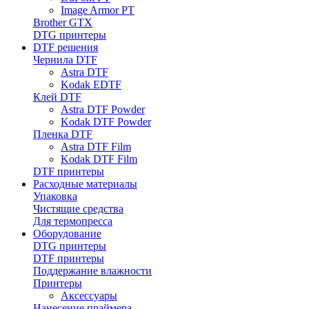
Image Armor PT
Brother GTX
DTG принтеры
DTF решения
Чернила DTF
Astra DTF
Kodak EDTF
Клей DTF
Astra DTF Powder
Kodak DTF Powder
Пленка DTF
Astra DTF Film
Kodak DTF Film
DTF принтеры
Расходные материалы
Упаковка
Чистящие средства
Для термопресса
Оборудование
DTG принтеры
DTF принтеры
Поддержание влажности
Принтеры
Аксессуары
Нанесение праймера