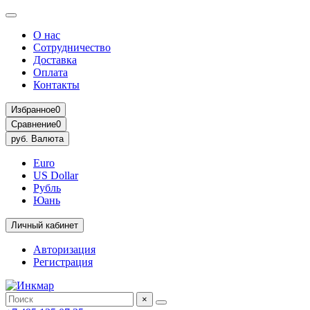
О нас
Сотрудничество
Доставка
Оплата
Контакты
Избранное
0
Сравнение
0
руб.
Валюта
Euro
US Dollar
Рубль
Юань
Личный кабинет
Авторизация
Регистрация
×