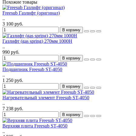
Похожие товары
Freesub Газлифт (оригинал)
..
3 100 руб.
В корзину
Газлифт (gas spring) 270мм 1000Н
..
990 руб.
В корзину
Подшипник Freesub ST-4050
..
1 250 руб.
В корзину
Нагревательный элемент Freesub ST-4050
..
7 238 руб.
В корзину
Верхняя плита Freesub ST-4050
..