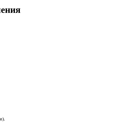
ления
и).