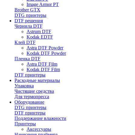
Image Armor PT
Brother GTX
DTG принтеры
DTF решения
Чернила DTF
Astrum DTF
Kodak EDTF
Клей DTF
Astra DTF Powder
Kodak DTF Powder
Пленка DTF
Astra DTF Film
Kodak DTF Film
DTF принтеры
Расходные материалы
Упаковка
Чистящие средства
Для термопресса
Оборудование
DTG принтеры
DTF принтеры
Поддержание влажности
Принтеры
Аксессуары
Нанесение праймера