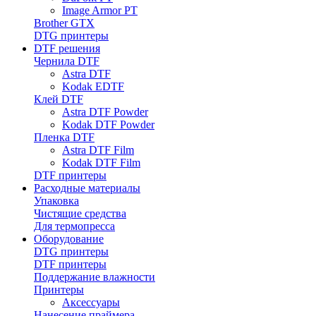
Image Armor PT
Brother GTX
DTG принтеры
DTF решения
Чернила DTF
Astra DTF
Kodak EDTF
Клей DTF
Astra DTF Powder
Kodak DTF Powder
Пленка DTF
Astra DTF Film
Kodak DTF Film
DTF принтеры
Расходные материалы
Упаковка
Чистящие средства
Для термопресса
Оборудование
DTG принтеры
DTF принтеры
Поддержание влажности
Принтеры
Аксессуары
Нанесение праймера