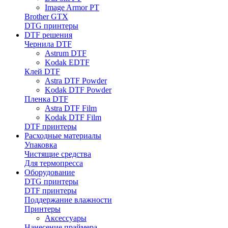
Image Armor PT
Brother GTX
DTG принтеры
DTF решения
Чернила DTF
Astrum DTF
Kodak EDTF
Клей DTF
Astra DTF Powder
Kodak DTF Powder
Пленка DTF
Astra DTF Film
Kodak DTF Film
DTF принтеры
Расходные материалы
Упаковка
Чистящие средства
Для термопресса
Оборудование
DTG принтеры
DTF принтеры
Поддержание влажности
Принтеры
Аксессуары
Нанесение праймера