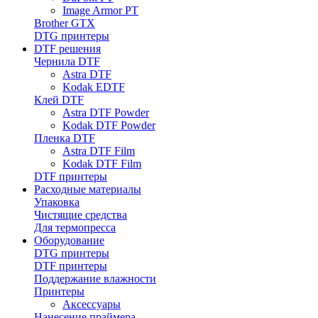
Image Armor PT
Brother GTX
DTG принтеры
DTF решения
Чернила DTF
Astra DTF
Kodak EDTF
Клей DTF
Astra DTF Powder
Kodak DTF Powder
Пленка DTF
Astra DTF Film
Kodak DTF Film
DTF принтеры
Расходные материалы
Упаковка
Чистящие средства
Для термопресса
Оборудование
DTG принтеры
DTF принтеры
Поддержание влажности
Принтеры
Аксессуары
Нанесение праймера