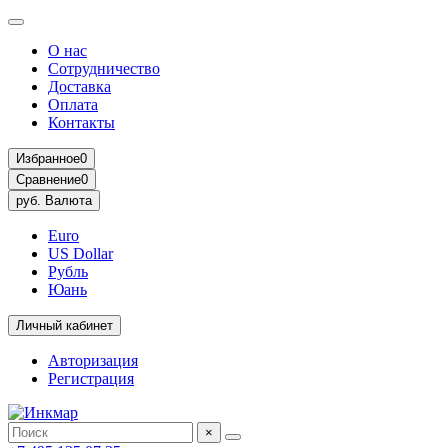
О нас
Сотрудничество
Доставка
Оплата
Контакты
Избранное
0
Сравнение
0
руб.
Валюта
Euro
US Dollar
Рубль
Юань
Личный кабинет
Авторизация
Регистрация
×