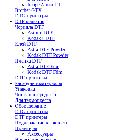
Image Armor PT
Brother GTX
DTG принтеры
DTF решения
Чернила DTF
Astrum DTF
Kodak EDTF
Клей DTF
Astra DTF Powder
Kodak DTF Powder
Пленка DTF
Astra DTF Film
Kodak DTF Film
DTF принтеры
Расходные материалы
Упаковка
Чистящие средства
Для термопресса
Оборудование
DTG принтеры
DTF принтеры
Поддержание влажности
Принтеры
Аксессуары
Нанесение праймера