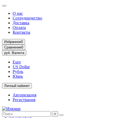
О нас
Сотрудничество
Доставка
Оплата
Контакты
Избранное
0
Сравнение
0
руб.
Валюта
Euro
US Dollar
Рубль
Юань
Личный кабинет
Авторизация
Регистрация
×