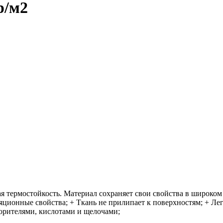
р/м2
термостойкость. Материал сохраняет свои свойства в широком 
ионные свойства; + Ткань не прилипает к поверхностям; + Легк
ворителями, кислотами и щелочами;