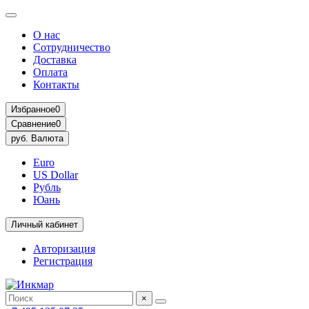
О нас
Сотрудничество
Доставка
Оплата
Контакты
Избранное
0
Сравнение
0
руб.
Валюта
Euro
US Dollar
Рубль
Юань
Личный кабинет
Авторизация
Регистрация
×