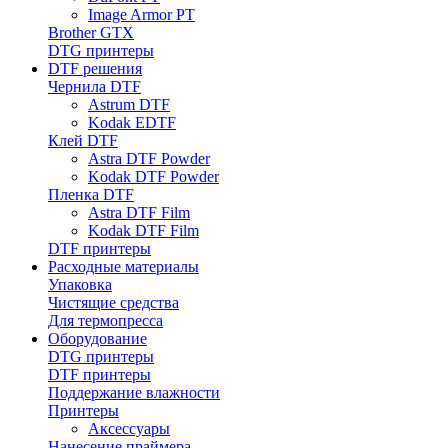
Image Armor PT
Brother GTX
DTG принтеры
DTF решения
Чернила DTF
Astrum DTF
Kodak EDTF
Клей DTF
Astra DTF Powder
Kodak DTF Powder
Пленка DTF
Astra DTF Film
Kodak DTF Film
DTF принтеры
Расходные материалы
Упаковка
Чистящие средства
Для термопресса
Оборудование
DTG принтеры
DTF принтеры
Поддержание влажности
Принтеры
Аксессуары
Нанесение праймера