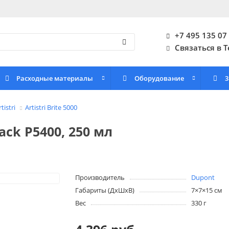
+7 495 135 07
Связаться в T
Расходные материалы
Оборудование
3
tistri
Artistri Brite 5000
ack P5400, 250 мл
Производитель
Dupont
Габариты (ДхШхВ)
7×7×15 см
Вес
330 г