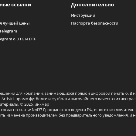
ные ссылки
Дополнительно
Инструкции
я лучшей цены
Паспорта безопасности
Telegram
legram о DTG и DTF
решений для компаний, занимающихся прямой цифровой печатью. В н
t Artistri, промо футболки и футболки высочайшего качества из австр
атериалы. © 2026, инкмар
 согласно статье №437 Гражданского кодекса РФ, и носит исключител
ыть изменена производителем без предварительного уведомления, и н