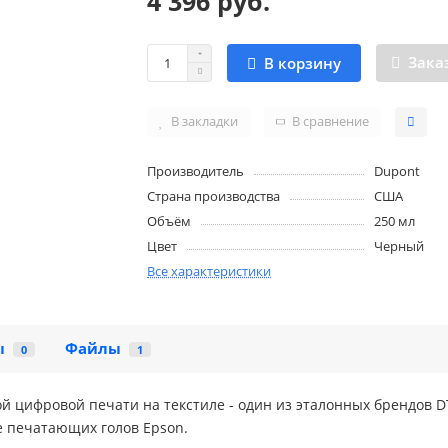
4 396 руб.
Заказ
В корзину
В закладки
В сравнение
Производитель
Dupont
Страна производства
США
Объём
250 мл
Цвет
Черный
Все характеристики
ы
Файлы
0
1
ой цифровой печати на текстиле - один из эталонных брендов
е печатающих голов Epson.