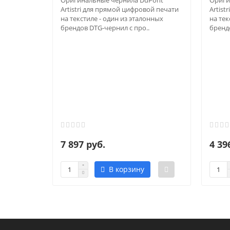
Оригинальные чернила DuPont
Ориги
Artistri для прямой цифровой печати
Artist
на текстиле - один из эталонных
на тек
брендов DTG-чернил с про..
брендо
7 897 руб.
4 39
В корзину