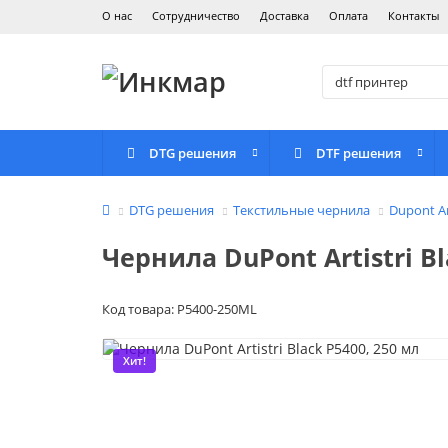
О нас
Сотрудничество
Доставка
Оплата
Контакты
DTG решения
DTF решения
DTG решения
Текстильные чернила
Dupont Ar
Чернила DuPont Artistri Bl
Код товара: P5400-250ML
Хит!