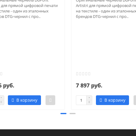
нальные чернила DuPont
Оригинальные чернила DuPon
ri для прямой цифровой печати
Artistri для прямой цифровой п
стиле - один из эталонных
на текстиле - один из эталонны
в DTG-чернил с про..
брендов DTG-чернил с про..
6 руб.
7 897 руб.
В корзину
В корзину