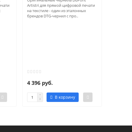
t
Оригинальные чернила DuPont
ечати
Artistri для прямой цифровой печати
х
на текстиле - один из эталонных
брендов DTG-чернил с про..
Чернила D
P5300, 5
Оригинал
Artistri д
на текстил
брендов D
4 396 руб.
7 897 р
В корзину