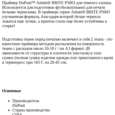
Праймер DuPont™ Artistri® BRITE P5003 для темного хлопка.
Используется для подготовки футболки(ткани) для печати
белыми чернилами. В праймере серии Artistri® BRITE P5003
улучшенная формула, благодаря которой белые чернила
ложатся еще лучше, а принты стали еще более устойчивы к
стирке!
Подготовка ткани перед печатью включает в себя 2 этапа - это
нанесение праймера методом распыления на поверхность
ткани с расходом около 10-18 г / на А3 формат. (В
зависимости от структуры и плотности текстиля) и этап
сушки (полная сушка изделия одежды или трикотажного кроя)
в термопресс при 165 С на 20-45 сек.
Основные
Производитель
DuPont
Страна производства
США