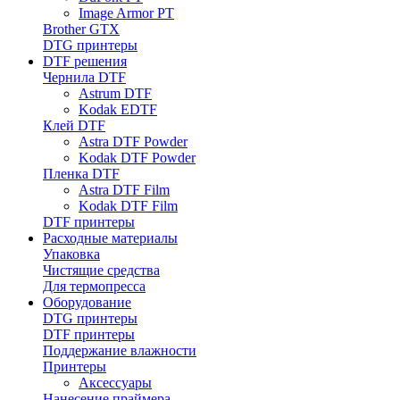
Image Armor PT
Brother GTX
DTG принтеры
DTF решения
Чернила DTF
Astrum DTF
Kodak EDTF
Клей DTF
Astra DTF Powder
Kodak DTF Powder
Пленка DTF
Astra DTF Film
Kodak DTF Film
DTF принтеры
Расходные материалы
Упаковка
Чистящие средства
Для термопресса
Оборудование
DTG принтеры
DTF принтеры
Поддержание влажности
Принтеры
Аксессуары
Нанесение праймера