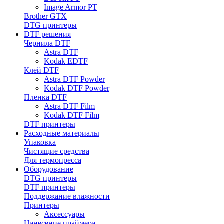
Image Armor PT
Brother GTX
DTG принтеры
DTF решения
Чернила DTF
Astra DTF
Kodak EDTF
Клей DTF
Astra DTF Powder
Kodak DTF Powder
Пленка DTF
Astra DTF Film
Kodak DTF Film
DTF принтеры
Расходные материалы
Упаковка
Чистящие средства
Для термопресса
Оборудование
DTG принтеры
DTF принтеры
Поддержание влажности
Принтеры
Аксессуары
Нанесение праймера