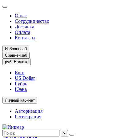
О нас
Сотрудничество
Доставка
Оплата
Контакты
Избранное
0
Сравнение
0
руб.
Валюта
Euro
US Dollar
Рубль
Юань
Личный кабинет
Авторизация
Регистрация
×