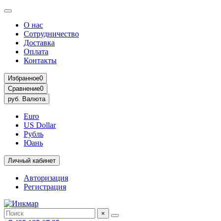
О нас
Сотрудничество
Доставка
Оплата
Контакты
Избранное
0
Сравнение
0
руб.
Валюта
Euro
US Dollar
Рубль
Юань
Личный кабинет
Авторизация
Регистрация
×