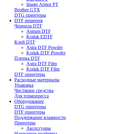
Image Armor PT
Brother GTX
DTG принтеры
DTF решения
Чернила DTF
Astrum DTF
Kodak EDTF
Клей DTF
Astra DTF Powder
Kodak DTF Powder
Пленка DTF
Astra DTF Film
Kodak DTF Film
DTF принтеры
Расходные материалы
Упаковка
Чистящие средства
Для термопресса
Оборудование
DTG принтеры
DTF принтеры
Поддержание влажности
Принтеры
Аксессуары
Нанесение праймера