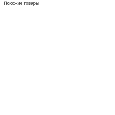
Похожие товары
Хит!
Пигментные DTF чернила Kodak White, 1кг
6 259 руб.
В корзину
Пигментные DTF чернила Kodak Cyan, 1кг
5 216 руб.