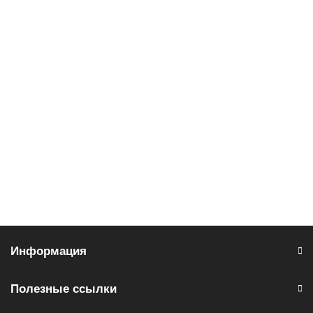
В корзину
Пигментные DTF чернила Kodak Black, 1кг
5 216 руб.
В корзину
Информация
Полезные ссылки