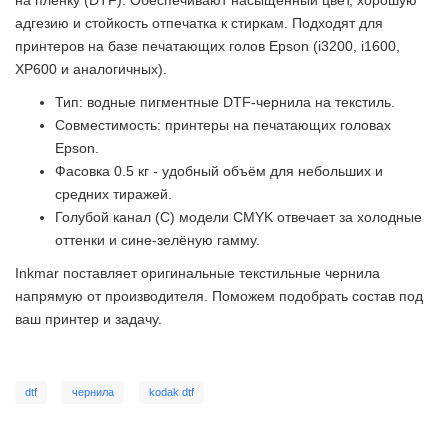
на плёнку (DTF). Обеспечивают насыщенный цвет, хорошую
адгезию и стойкость отпечатка к стиркам. Подходят для
принтеров на базе печатающих голов Epson (i3200, i1600,
XP600 и аналогичных).
Тип: водные пигментные DTF-чернила на текстиль.
Совместимость: принтеры на печатающих головах
Epson.
Фасовка 0.5 кг - удобный объём для небольших и
средних тиражей.
Голубой канал (C) модели CMYK отвечает за холодные
оттенки и сине-зелёную гамму.
Inkmar поставляет оригинальные текстильные чернила
напрямую от производителя. Поможем подобрать состав под
ваш принтер и задачу.
dtf
чернила
kodak dtf