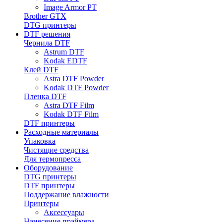
Image Armor PT
Brother GTX
DTG принтеры
DTF решения
Чернила DTF
Astrum DTF
Kodak EDTF
Клей DTF
Astra DTF Powder
Kodak DTF Powder
Пленка DTF
Astra DTF Film
Kodak DTF Film
DTF принтеры
Расходные материалы
Упаковка
Чистящие средства
Для термопресса
Оборудование
DTG принтеры
DTF принтеры
Поддержание влажности
Принтеры
Аксессуары
Нанесение праймера